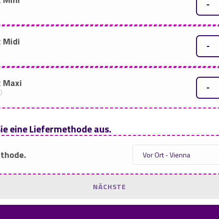
-
 Midi
-
 Maxi
-
0
ie eine Liefermethode aus.
thode.
NÄCHSTE