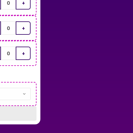
+
+
+