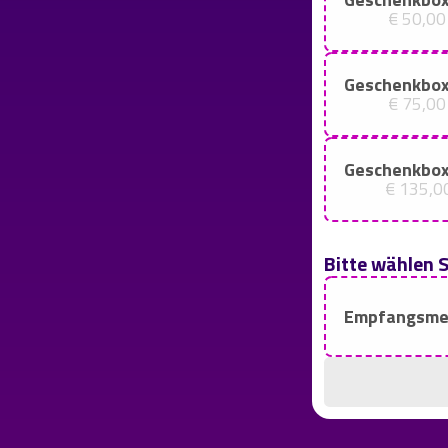
€ 50,00
Geschenkbox
€ 75,00
Geschenkbox
€ 135,0
Bitte wählen S
Empfangsme