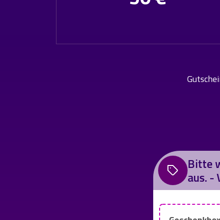
Gutschei
Bitte 
aus. -
Geschenkbox