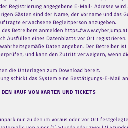
i der Registrierung angegebene E-Mail- Adresse wir
hrigen Gästen sind der Name, der Vorname und das G
auftragte erwachsene Begleitperson anzugeben.
e des Betreibers anmelden https://www.cyberjump.at
h Ausfüllen eines Datenblatts vor Ort registrieren.
 wahrheitsgemäße Daten angeben. Der Betreiber ist 
erprüfen, und kann den Zutritt verweigern, wenn d
ehen die Unterlagen zum Download bereit.
ung schickt das System eine Bestätigungs-E-Mail an
D DEN KAUF VON KARTEN UND TICKETS
npark nur zu den im Voraus oder vor Ort festgelegt
Intervalle von einer (1) Stunde oder zwei (2) Stun